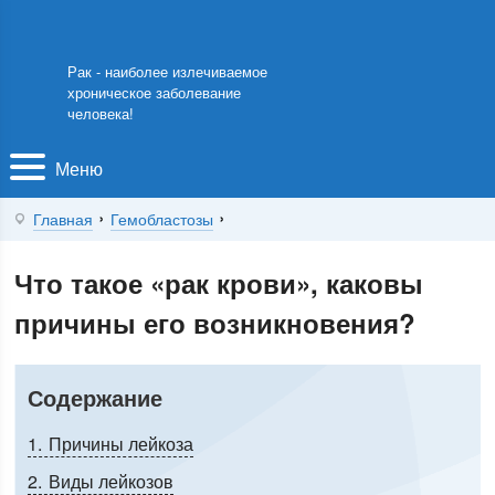
Рак - наиболее излечиваемое
хроническое заболевание
человека!
Меню
Главная
Гемобластозы
Что такое «рак крови», каковы
причины его возникновения?
Содержание
1
Причины лейкоза
2
Виды лейкозов