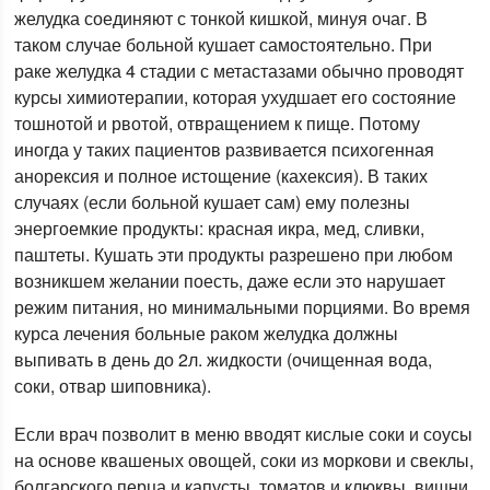
желудка соединяют с тонкой кишкой, минуя очаг. В
таком случае больной кушает самостоятельно. При
раке желудка 4 стадии с метастазами обычно проводят
курсы химиотерапии, которая ухудшает его состояние
тошнотой и рвотой, отвращением к пище. Потому
иногда у таких пациентов развивается психогенная
анорексия и полное истощение (кахексия). В таких
случаях (если больной кушает сам) ему полезны
энергоемкие продукты: красная икра, мед, сливки,
паштеты. Кушать эти продукты разрешено при любом
возникшем желании поесть, даже если это нарушает
режим питания, но минимальными порциями. Во время
курса лечения больные раком желудка должны
выпивать в день до 2л. жидкости (очищенная вода,
соки, отвар шиповника).
Если врач позволит в меню вводят кислые соки и соусы
на основе квашеных овощей, соки из моркови и свеклы,
болгарского перца и капусты, томатов и клюквы, вишни