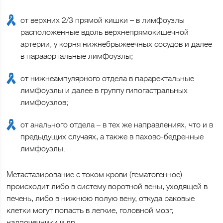
от верхних 2/3 прямой кишки – в лимфоузлы
расположенные вдоль верхнепрямокишечной
артерии, у корня нижнебрыжеечных сосудов и далее
в парааортальные лимфоузлы;
от нижнеампулярного отдела в параректальные
лимфоузлы и далее в группу гипогастральных
лимфоузлов;
от анального отдела – в тех же направлениях, что и в
предыдущих случаях, а также в пахово-бедренные
лимфоузлы.
Метастазирование с током крови (гематогенное)
происходит либо в систему воротной вены, уходящей в
печень, либо в нижнюю полую вену, откуда раковые
клетки могут попасть в легкие, головной мозг,
надпочечники и др.