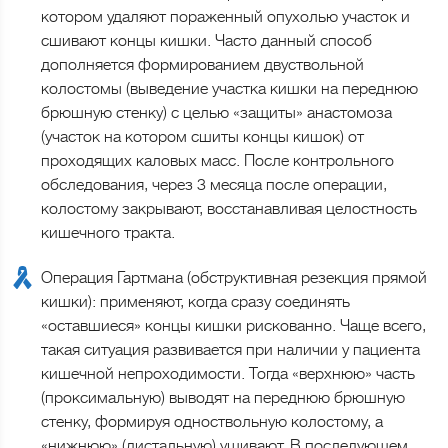
котором удаляют пораженный опухолью участок и
сшивают концы кишки. Часто данный способ
дополняется формированием двуствольной
колостомы (выведение участка кишки на переднюю
брюшную стенку) с целью «защиты» анастомоза
(участок на котором сшиты концы кишок) от
проходящих каловых масс. После контрольного
обследования, через 3 месяца после операции,
колостому закрывают, восстанавливая целостность
кишечного тракта.
Операция Гартмана (обструктивная резекция прямой
кишки): применяют, когда сразу соединять
«оставшиеся» концы кишки рискованно. Чаще всего,
такая ситуация развивается при наличии у пациента
кишечной непроходимости. Тогда «верхнюю» часть
(проксимальную) выводят на переднюю брюшную
стенку, формируя одноствольную колостому, а
«нижнюю» (дистальную) ушивают. В последующем