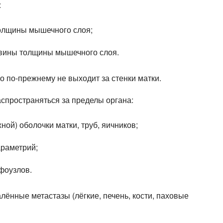
:
олщины мышечного слоя;
вины толщины мышечного слоя.
о по-прежнему не выходит за стенки матки.
спространяться за пределы органа:
ой) оболочки матки, труб, яичников;
раметрий;
фоузлов.
лённые метастазы (лёгкие, печень, кости, паховые