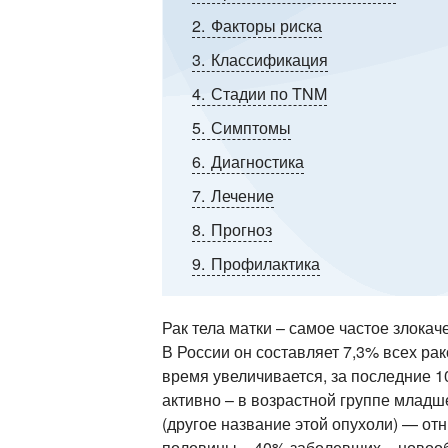
2
Факторы риска
3
Классификация
4
Стадии по TNM
5
Симптомы
6
Диагностика
7
Лечение
8
Прогноз
9
Профилактика
Рак тела матки – самое частое злока
В России он составляет 7,3% всех ра
время увеличивается, за последние 1
активно – в возрастной группе младше
(другое название этой опухоли) — от
половины – 40% заболевших – новоо