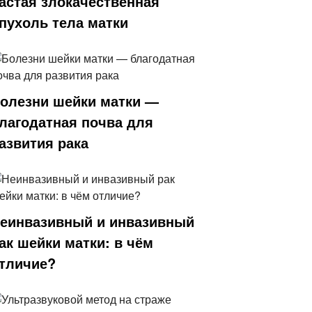
астая злокачественная
пухоль тела матки
олезни шейки матки —
лагодатная почва для
азвития рака
еинвазивный и инвазивный
ак шейки матки: в чём
тличие?