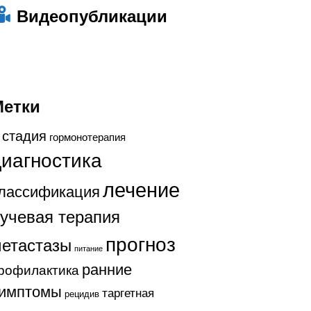
Видеопубликации
Метки
 стадия
гормонотерапия
диагностика
лечение
лассификация
учевая терапия
прогноз
етастазы
питание
ранние
рофилактика
имптомы
таргетная
рецидив