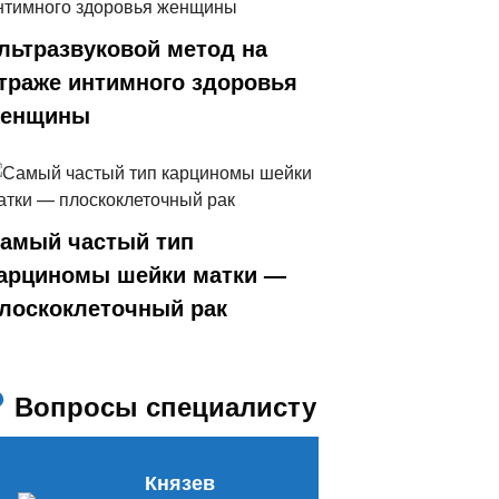
льтразвуковой метод на
траже интимного здоровья
енщины
амый частый тип
арциномы шейки матки —
лоскоклеточный рак
Вопросы специалисту
Князев