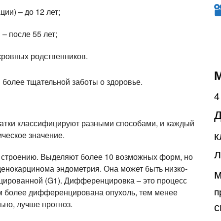
ии) – до 12 лет;
– после 55 лет;
 кровных родственников.
 более тщательной заботы о здоровье.
4
атки классифицируют разными способами, и каждый
к
ическое значение.
л
у строению. Выделяют более 10 возможных форм, но
аденокарцинома эндометрия. Она может быть низко-
м
нцированной (G1). Дифференцировка – это процесс
п
ем более дифференцирована опухоль, тем менее
ьно, лучше прогноз.
с