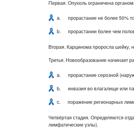
Первая. Опухоль ограничена органом
a. прорастание не более 50% т
b. прорастании более чем поло
Вторая. Карцинома проросла шейку, н
Третья. Новообразование начинает ра
a. прорастание серозной (наружн
b. инвазия во влагалище или па
c. поражение регионарных лим
Четвёртая стадия. Определяются отда
лимфатические узлы).