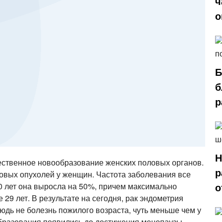
ч
о
Б
б
р
Н
чественное новообразование женских половых органов.
р
ковых опухолей у женщин. Частота заболевания все
о
0 лет она выросла на 50%, причем максимально
 29 лет. В результате на сегодня, рак эндометрия
нюдь не болезнь пожилого возраста, чуть меньше чем у
бразования появились до достижения менопаузы.