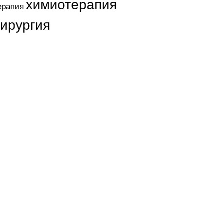
химиотерапия
ерапия
хирургия