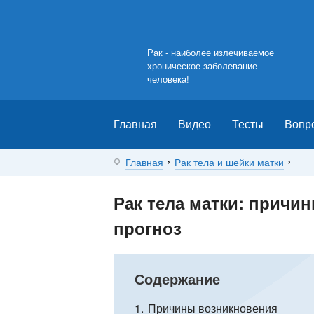
Рак - наиболее излечиваемое
хроническое заболевание
человека!
Главная
Видео
Тесты
Вопр
Главная
Рак тела и шейки матки
Рак тела матки: причин
прогноз
Содержание
1
Причины возникновения