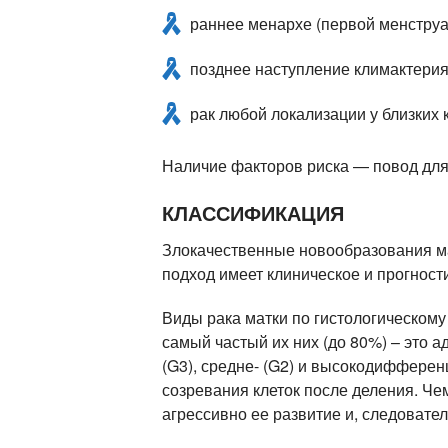
раннее менархе (первой менструац
позднее наступление климактерия 
рак любой локализации у близких
Наличие факторов риска — повод для
КЛАССИФИКАЦИЯ
Злокачественные новообразования м
подход имеет клиническое и прогност
Виды рака матки по гистологическом
самый частый их них (до 80%) – это 
(G3), средне- (G2) и высокодиффере
созревания клеток после деления. Ч
агрессивно ее развитие и, следовател