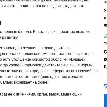
ки часто проявляются на поздних стадиях, что
У
с
Я
ж
дственные формы. В остальных вариантах возможны
 развития.
ает у молодых женщин на фоне длительно
С
ов женских половых гормонов – эстрогенов, которые
к
о есть утолщение слизистой оболочки. Излишек
когда уровень гормонов действительно выше нормы,
п
венные значения в пределах референтных значений, но
огенами и гестагенами (еще один вид женских
баланс возникает на фоне:
наравне с яичниками, орган, вырабатывающий