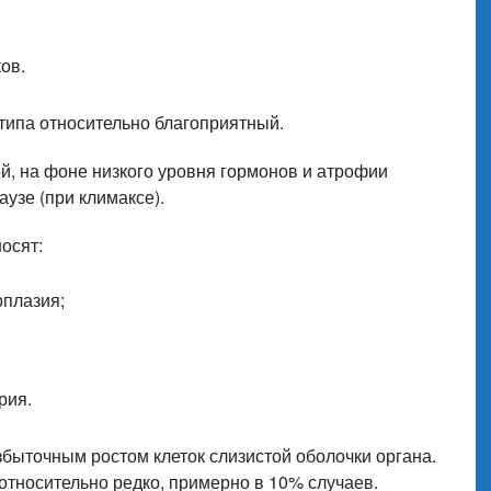
ов.
типа относительно благоприятный.
й, на фоне низкого уровня гормонов и атрофии
узе (при климаксе).
осят:
рплазия;
рия.
збыточным ростом клеток слизистой оболочки органа.
относительно редко, примерно в 10% случаев.