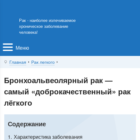
Рак - наиболее излечиваемое
хроническое заболевание
человека!
Меню
Главная
Рак легкого
Бронхоальвеолярный рак —
самый «доброкачественный» рак
лёгкого
Содержание
1
Характеристика заболевания