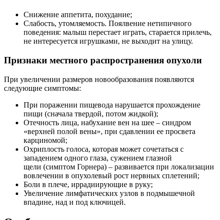
Снижение аппетита, похудание;
Слабость, утомляемость. Поялвение нетипичного
поведения: малыш перестает играть, старается прилечь,
не интересуется игрушками, не выходит на улицу.
Признаки местного распространения опухоли
При увеличении размеров новообразования появляются
следующие симптомы:
При поражении пищевода нарушается прохождение
пищи (сначала твердой, потом жидкой);
Отечность лица, набухание вен на шее – синдром
«верхней полой вены», при сдавлении ее просвета
карциномой;
Охриплость голоса, которая может сочетаться с
западением одного глаза, сужением глазной
щели (симптом Горнера) – развивается при локализации
вовлечении в опухолевый рост нервных сплетений;
Боли в плече, иррадиирующие в руку;
Увеличение лимфатических узлов в подмышечной
впадине, над и под ключицей.