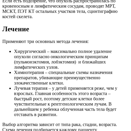
Если есть подозрение, что опухоль распространилась по
кровеносным и лимфатическим сосудам, проводят МРТ,
МСКТ, ПЭТ КТ остальных участков тела, сцинтиграфию
костей скелета.
Лечение
Применяют три основных метода лечения:
Хирургический – максимально полное удаление
опухоли согласно онкологическим принципам
(пульмонэктомия, лобэктомия) и ближайших
лимфатических узлов.
Химиотерапия – специальные схемы назначения
препаратов, убивающие преимущественно
злокачественные клетки.
Лучевая терапия – у детей применяется реже, чем у
взрослых. Главная особенность этого возраста –
быстрый рост, поэтому детские клетки более
чувствительные к рентгенологическим лучам. В
дальнейшем у ребенка облученная часть тела будет
отставать в развитии.
Выбор алгоритма зависит от типа рака, стадии, возраста.
Схема лечения подбирается каждому пациенту