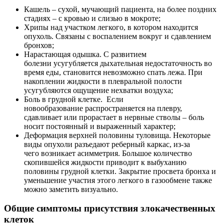
Кашель – сухой, мучающий пациента, на более поздних
стадиях – с кровью и слизью в мокроте;
Хрипы над участком легкого, в котором находится
опухоль. Связаны с воспалением вокруг и сдавлением
бронхов;
Нарастающая одышка. С развитием
болезни усугубляется дыхательная недостаточность во
время еды, становится невозможно спать лежа. При
накоплении жидкости в плевральной полости
усугубляются ощущение нехватки воздуха;
Боль в грудной клетке. Если
новообразование распространяется на плевру,
сдавливает или прорастает в нервные стволы – боль
носит постоянный и выраженный характер;
Деформация верхней половины туловища. Некоторые
виды опухоли разъедают реберный каркас, из-за
чего возникает асимметрия. Большое количество
скопившейся жидкости приводит к выбуханию
половины грудной клетки. Закрытие просвета бронха и
уменьшение участия этого легкого в газообмене также
можно заметить визуально.
Общие симптомы присутствия злокачественных
клеток