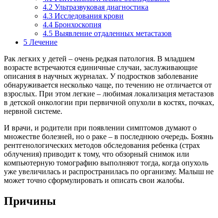
4.2
Ультразвуковая диагностика
4.3
Исследования крови
4.4
Бронхоскопия
4.5
Выявление отдаленных метастазов
5
Лечение
Рак легких у детей – очень редкая патология. В младшем
возрасте встречаются единичные случаи, заслуживающие
описания в научных журналах. У подростков заболевание
обнаруживается несколько чаще, по течению не отличается от
взрослых. При этом легкие – любимая локализация метастазов
в детской онкологии при первичной опухоли в костях, почках,
нервной системе.
И врачи, и родители при появлении симптомов думают о
множестве болезней, но о раке – в последнюю очередь. Боязнь
рентгенологических методов обследования ребенка (страх
облучения) приводит к тому, что обзорный снимок или
компьютерную томографию выполняют тогда, когда опухоль
уже увеличилась и распространилась по организму. Малыш не
может точно сформулировать и описать свои жалобы.
Причины