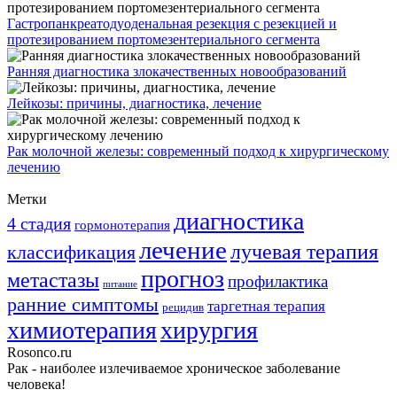
Гастропанкреатодуоденальная резекция с резекцией и
протезированием портомезентериального сегмента
Ранняя диагностика злокачественных новообразований
Лейкозы: причины, диагностика, лечение
Рак молочной железы: современный подход к хирургическому
лечению
Метки
диагностика
4 стадия
гормонотерапия
лечение
лучевая терапия
классификация
прогноз
метастазы
профилактика
питание
ранние симптомы
таргетная терапия
рецидив
химиотерапия
хирургия
Rosonco.ru
Рак - наиболее излечиваемое хроническое заболевание
человека!