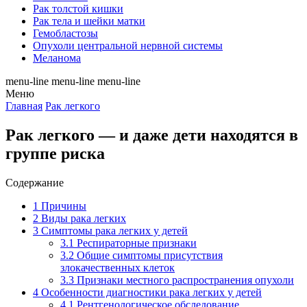
Рак толстой кишки
Рак тела и шейки матки
Гемобластозы
Опухоли центральной нервной системы
Меланома
menu-line
menu-line
menu-line
Меню
Главная
Рак легкого
Рак легкого — и даже дети находятся в
группе риска
Содержание
1
Причины
2
Виды рака легких
3
Симптомы рака легких у детей
3.1
Респираторные признаки
3.2
Общие симптомы присутствия
злокачественных клеток
3.3
Признаки местного распространения опухоли
4
Особенности диагностики рака легких у детей
4.1
Рентгенологическое обследование